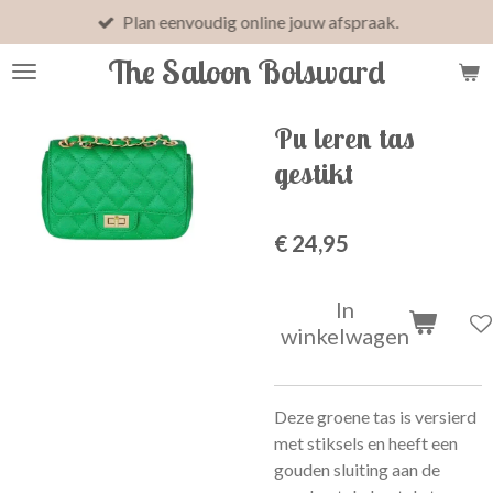
Plan eenvoudig online jouw afspraak.
Ga
direct
The Saloon Bolsward
naar
de
hoofdinhoud
Pu leren tas
gestikt
€ 24,95
In
winkelwagen
Deze groene tas is versierd
met stiksels en heeft een
gouden sluiting aan de