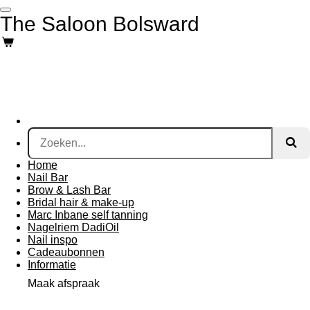
Ga
The Saloon Bolsward
direct
naar
de
hoofdinhoud
Home
Nail Bar
Brow & Lash Bar
Bridal hair & make-up
Marc Inbane self tanning
Nagelriem DadiOil
Nail inspo
Cadeaubonnen
Informatie
Maak afspraak