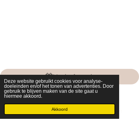
Maak afspraak
Deze website gebruikt cookies voor analyse-
doeleinden en/of het tonen van advertenties. Door
© 2022 - 2026 The Saloon Bolsward
gebruik te blijven maken van de site gaat u
Powered by
JouwWeb
hiermee akkoord.
Akkoord
E-mailadres
Telefoonnummer
Kaart