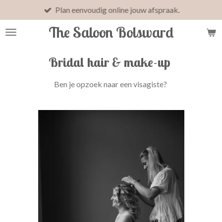
Plan eenvoudig online jouw afspraak.
Ga
direct
The Saloon Bolsward
naar
de
hoofdinhoud
Bridal hair & make-up
Ben je opzoek naar een visagiste?