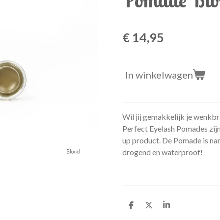
€ 14,95
In winkelwagen
Wil jij gemakkelijk je wenkb
Perfect Eyelash Pomades zij
up product. De Pomade is name
drogend en waterproof!
D
D
S
e
e
h