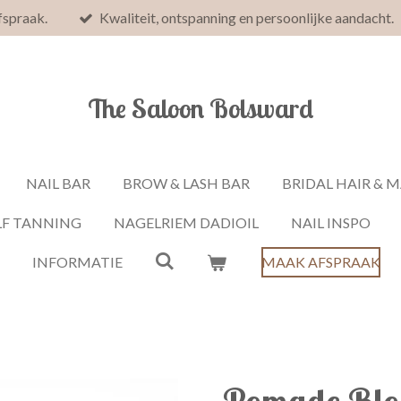
fspraak.
Kwaliteit, ontspanning en persoonlijke aandacht.
The Saloon Bolsward
NAIL BAR
BROW & LASH BAR
BRIDAL HAIR & 
LF TANNING
NAGELRIEM DADIOIL
NAIL INSPO
INFORMATIE
MAAK AFSPRAAK
Pomade Blo