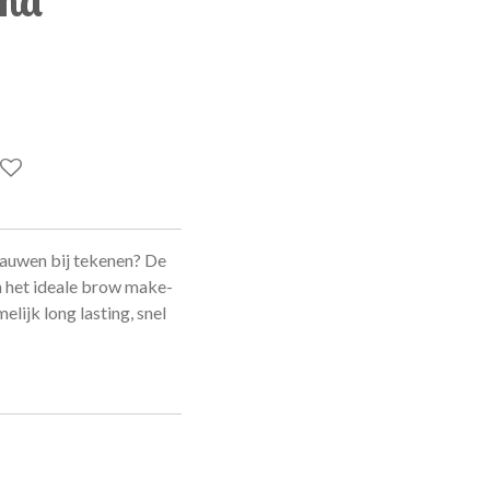
rauwen bij tekenen?
De
n het ideale brow make-
lijk long lasting, snel