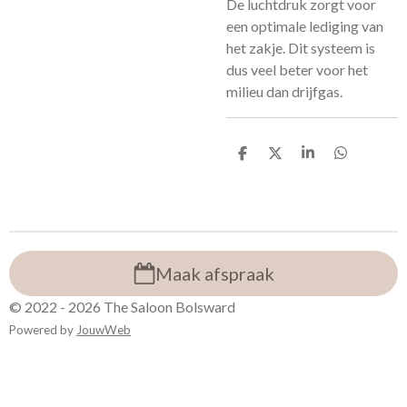
De luchtdruk zorgt voor
een optimale lediging van
het zakje. Dit systeem is
dus veel beter voor het
milieu dan drijfgas.
D
D
S
D
e
e
h
e
l
e
a
l
e
l
r
e
n
e
n
Maak afspraak
© 2022 - 2026 The Saloon Bolsward
Powered by
JouwWeb