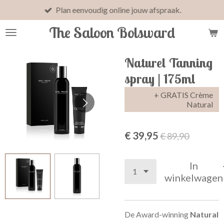
Plan eenvoudig online jouw afspraak.
Ga
direct
The Saloon Bolsward
naar
de
hoofdinhoud
Naturel Tanning
spray | 175ml
+ GRATIS Crème
Natural
€ 39,95
€ 89,90
In
winkelwagen
De Award-winning
Natural