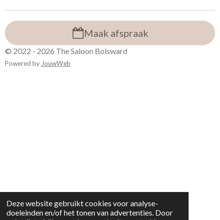
n
e
n
Maak afspraak
© 2022 - 2026 The Saloon Bolsward
Powered by
JouwWeb
Deze website gebruikt cookies voor analyse-
doeleinden en/of het tonen van advertenties. Door