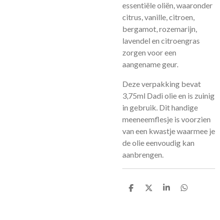
essentiële oliën, waaronder
citrus, vanille, citroen,
bergamot, rozemarijn,
lavendel en citroengras
zorgen voor een
aangename geur.
Deze verpakking bevat
3,75ml Dadi olie en is zuinig
in gebruik. Dit handige
meeneemflesje is voorzien
van een kwastje waarmee je
de olie eenvoudig kan
aanbrengen.
D
D
S
D
e
e
h
e
l
e
a
l
e
l
r
e