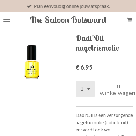
Plan eenvoudig online jouw afspraak.
Ga
direct
The Saloon Bolsward
naar
de
hoofdinhoud
Dadi’Oil |
nagelriemolie
€ 6,95
In
winkelwagen
Dadi'Oil is een verzorgende
nagelriemolie (cuticle oil)
en wordt ook wel