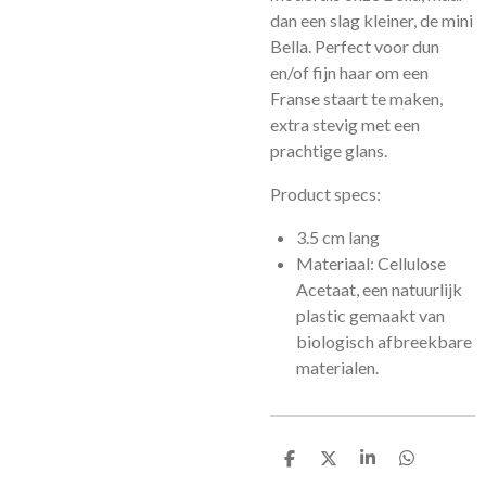
dan een slag kleiner, de mini
Bella. Perfect voor dun
en/of fijn haar om een
Franse staart te maken,
extra stevig met een
prachtige glans.
Product specs:
3.5 cm lang
Materiaal: Cellulose
Acetaat, een natuurlijk
plastic gemaakt van
biologisch afbreekbare
materialen.
D
D
S
D
e
e
h
e