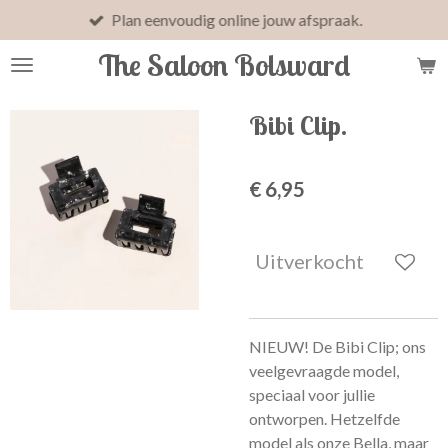
Plan eenvoudig online jouw afspraak.
Ga
direct
The Saloon Bolsward
naar
de
hoofdinhoud
Bibi Clip.
€ 6,95
Uitverkocht
NIEUW! De Bibi Clip; ons
veelgevraagde model,
speciaal voor jullie
ontworpen. Hetzelfde
model als onze Bella, maar