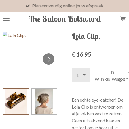
Plan eenvoudig online jouw afspraak.
Ga
direct
The Saloon Bolsward
naar
de
hoofdinhoud
Lola Clip.
€ 16,95
In
winkelwagen
Een echte eye-catcher! De
Lola Clip is ontworpen om
al je lokken vast te zetten.
Geen uitzakkend haar en
perfect om je haar uit je