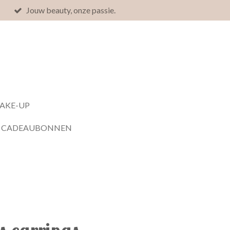
Jouw beauty, onze passie.
MAKE-UP
CADEAUBONNEN
s earrings