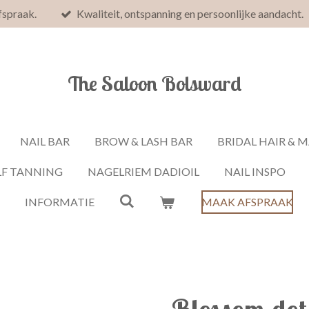
fspraak.
Kwaliteit, ontspanning en persoonlijke aandacht.
The Saloon Bolsward
NAIL BAR
BROW & LASH BAR
BRIDAL HAIR & 
LF TANNING
NAGELRIEM DADIOIL
NAIL INSPO
INFORMATIE
MAAK AFSPRAAK
Blossom dot