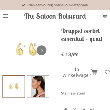
Plan eenvoudig online jouw afspraak.
Ga
direct
The Saloon Bolsward
naar
de
hoofdinhoud
Druppel oorbel
essential - goud
€ 13,99
In
winkelwagen
Stainless steel