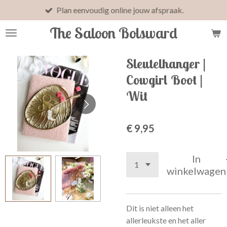
Plan eenvoudig online jouw afspraak.
Ga
direct
The Saloon Bolsward
naar
de
hoofdinhoud
Sleutelhanger |
Cowgirl Boot |
Wit
€ 9,95
In
winkelwagen
Dit is niet alleen het
allerleukste en het aller