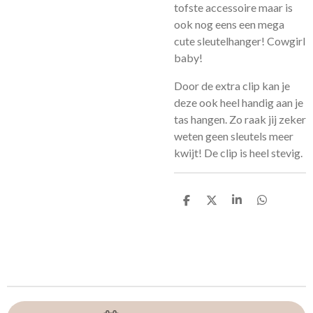
tofste accessoire maar is
ook nog eens een mega
cute sleutelhanger! Cowgirl
baby!
Door de extra clip kan je
deze ook heel handig aan je
tas hangen. Zo raak jij zeker
weten geen sleutels meer
kwijt! De clip is heel stevig.
D
D
S
D
e
e
h
e
l
e
a
l
e
l
r
e
n
e
n