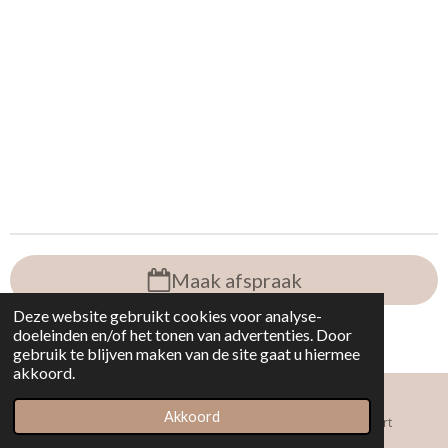
n
e
n
Maak afspraak
Deze website gebruikt cookies voor analyse-
© 2022 - 2026 The Saloon Bolsward
doeleinden en/of het tonen van advertenties. Door
Powered by
JouwWeb
gebruik te blijven maken van de site gaat u hiermee
akkoord.
Akkoord
E-mailadres
Telefoonnummer
Kaart