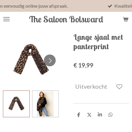
e jouw afspraak.
Kwaliteit, ontspanning en p
Ga
direct
The Saloon Bolsward
naar
de
hoofdinhoud
Lange sjaal met
panterprint
€ 19,99
Uitverkocht
D
D
S
D
e
e
h
e
l
e
a
l
e
l
r
e