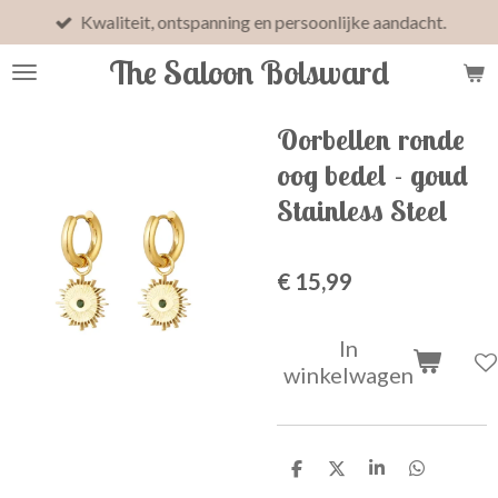
Kwaliteit, ontspanning en persoonlijke aandacht.
Ga
direct
The Saloon Bolsward
naar
de
hoofdinhoud
Oorbellen ronde
oog bedel - goud
Stainless Steel
€ 15,99
In
winkelwagen
D
D
S
D
e
e
h
e