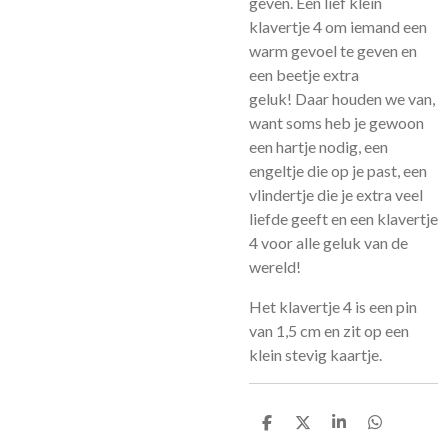
geven. Een lief klein
klavertje 4 om iemand een
warm gevoel te geven en
een beetje extra
geluk! Daar houden we van,
want soms heb je gewoon
een hartje nodig, een
engeltje die op je past, een
vlindertje die je extra veel
liefde geeft en een klavertje
4 voor alle geluk van de
wereld!
Het klavertje 4 is een pin
van 1,5 cm en zit op een
klein stevig kaartje.
D
D
S
D
e
e
h
e