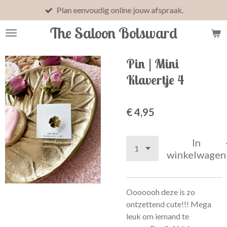
Plan eenvoudig online jouw afspraak.
Ga
direct
The Saloon Bolsward
naar
de
hoofdinhoud
Pin | Mini
Klavertje 4
€ 4,95
In
winkelwagen
Ooooooh deze is zo
ontzettend cute!!! Mega
leuk om iemand te